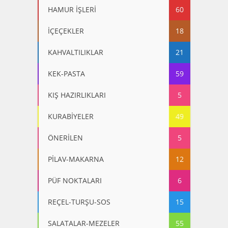
HAMUR İŞLERİ
60
İÇEÇEKLER
18
KAHVALTILIKLAR
21
KEK-PASTA
59
KIŞ HAZIRLIKLARI
5
KURABİYELER
49
ÖNERİLEN
5
PİLAV-MAKARNA
12
PÜF NOKTALARI
6
REÇEL-TURŞU-SOS
15
SALATALAR-MEZELER
55