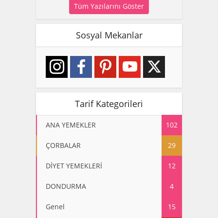
Tüm Yazılarını Göster
Sosyal Mekanlar
Tarif Kategorileri
ANA YEMEKLER
102
ÇORBALAR
29
DİYET YEMEKLERİ
12
DONDURMA
4
Genel
15