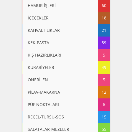
HAMUR İŞLERİ
60
İÇEÇEKLER
18
KAHVALTILIKLAR
21
KEK-PASTA
59
KIŞ HAZIRLIKLARI
5
KURABİYELER
49
ÖNERİLEN
5
PİLAV-MAKARNA
12
PÜF NOKTALARI
6
REÇEL-TURŞU-SOS
15
SALATALAR-MEZELER
55