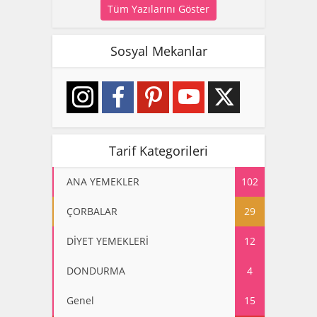
Tüm Yazılarını Göster
Sosyal Mekanlar
Tarif Kategorileri
ANA YEMEKLER
102
ÇORBALAR
29
DİYET YEMEKLERİ
12
DONDURMA
4
Genel
15