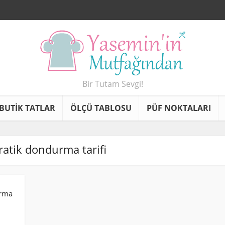
Bir Tutam Sevgi!
BUTİK TATLAR
ÖLÇÜ TABLOSU
PÜF NOKTALARI
pratik dondurma tarifi
urma