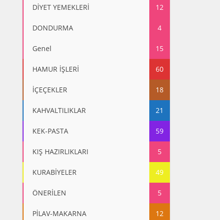
DİYET YEMEKLERİ
12
DONDURMA
4
Genel
15
HAMUR İŞLERİ
60
İÇEÇEKLER
18
KAHVALTILIKLAR
21
KEK-PASTA
59
KIŞ HAZIRLIKLARI
5
KURABİYELER
49
ÖNERİLEN
5
PİLAV-MAKARNA
12