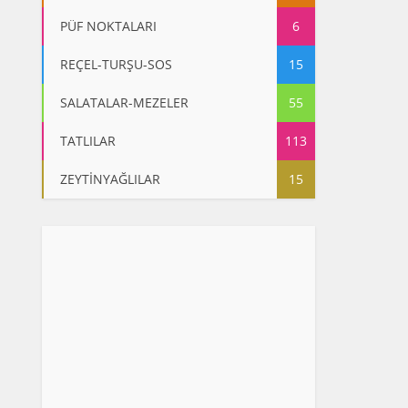
PÜF NOKTALARI
6
REÇEL-TURŞU-SOS
15
SALATALAR-MEZELER
55
TATLILAR
113
ZEYTİNYAĞLILAR
15