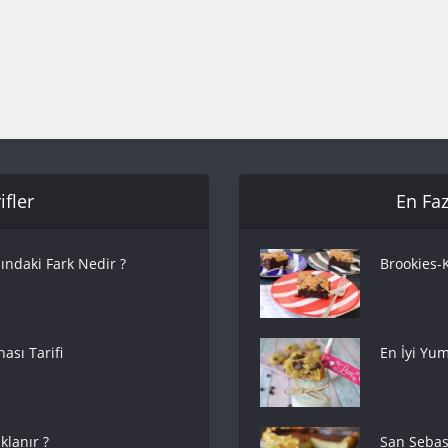
fler
En Faz
ındaki Fark Nedir ?
Brookies-K
ası Tarifi
En İyi Yum
lanır ?
San Sebas