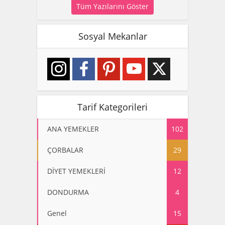
Tüm Yazılarını Göster
Sosyal Mekanlar
Tarif Kategorileri
ANA YEMEKLER
102
ÇORBALAR
29
DİYET YEMEKLERİ
12
DONDURMA
4
Genel
15