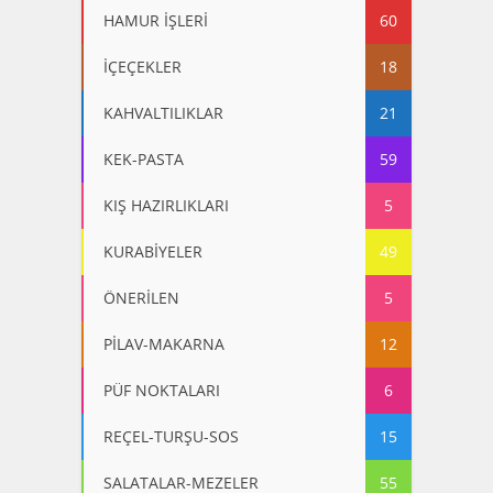
HAMUR İŞLERİ
60
İÇEÇEKLER
18
KAHVALTILIKLAR
21
KEK-PASTA
59
KIŞ HAZIRLIKLARI
5
KURABİYELER
49
ÖNERİLEN
5
PİLAV-MAKARNA
12
PÜF NOKTALARI
6
REÇEL-TURŞU-SOS
15
SALATALAR-MEZELER
55