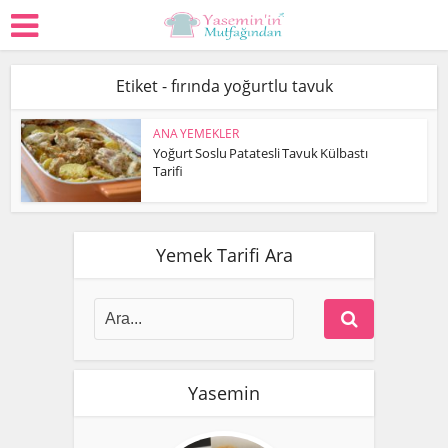
Etiket - fırında yoğurtlu tavuk
ANA YEMEKLER
Yoğurt Soslu Patatesli Tavuk Külbastı
Tarifi
Yemek Tarifi Ara
Yasemin