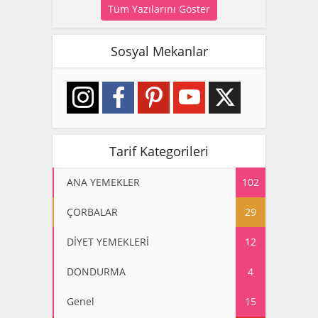
Tüm Yazılarını Göster
Sosyal Mekanlar
Tarif Kategorileri
ANA YEMEKLER
102
ÇORBALAR
29
DİYET YEMEKLERİ
12
DONDURMA
4
Genel
15