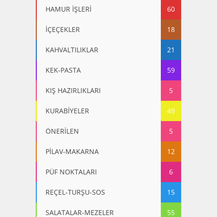
HAMUR İŞLERİ
60
İÇEÇEKLER
18
KAHVALTILIKLAR
21
KEK-PASTA
59
KIŞ HAZIRLIKLARI
5
KURABİYELER
49
ÖNERİLEN
5
PİLAV-MAKARNA
12
PÜF NOKTALARI
6
REÇEL-TURŞU-SOS
15
SALATALAR-MEZELER
55