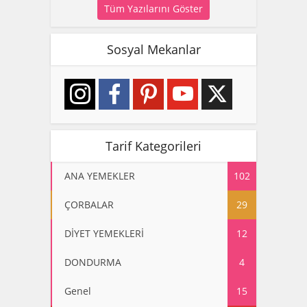
Tüm Yazılarını Göster
Sosyal Mekanlar
Tarif Kategorileri
ANA YEMEKLER
102
ÇORBALAR
29
DİYET YEMEKLERİ
12
DONDURMA
4
Genel
15