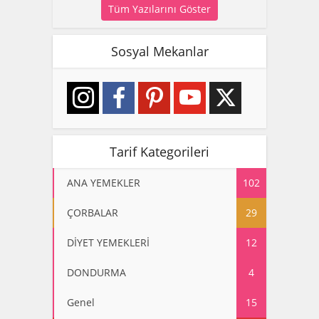
Tüm Yazılarını Göster
Sosyal Mekanlar
Tarif Kategorileri
ANA YEMEKLER
102
ÇORBALAR
29
DİYET YEMEKLERİ
12
DONDURMA
4
Genel
15