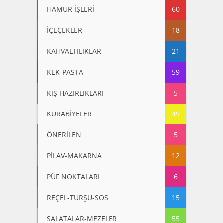
HAMUR İŞLERİ
60
İÇEÇEKLER
18
KAHVALTILIKLAR
21
KEK-PASTA
59
KIŞ HAZIRLIKLARI
5
KURABİYELER
49
ÖNERİLEN
5
PİLAV-MAKARNA
12
PÜF NOKTALARI
6
REÇEL-TURŞU-SOS
15
SALATALAR-MEZELER
55