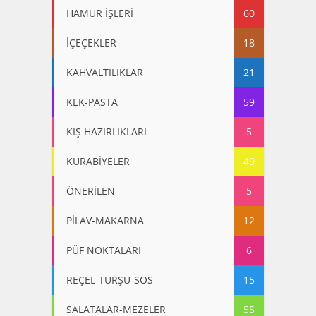
HAMUR İŞLERİ
60
İÇEÇEKLER
18
KAHVALTILIKLAR
21
KEK-PASTA
59
KIŞ HAZIRLIKLARI
5
KURABİYELER
49
ÖNERİLEN
5
PİLAV-MAKARNA
12
PÜF NOKTALARI
6
REÇEL-TURŞU-SOS
15
SALATALAR-MEZELER
55