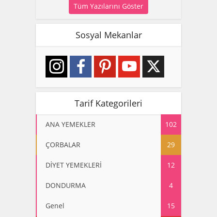
Tüm Yazılarını Göster
Sosyal Mekanlar
Tarif Kategorileri
ANA YEMEKLER
102
ÇORBALAR
29
DİYET YEMEKLERİ
12
DONDURMA
4
Genel
15