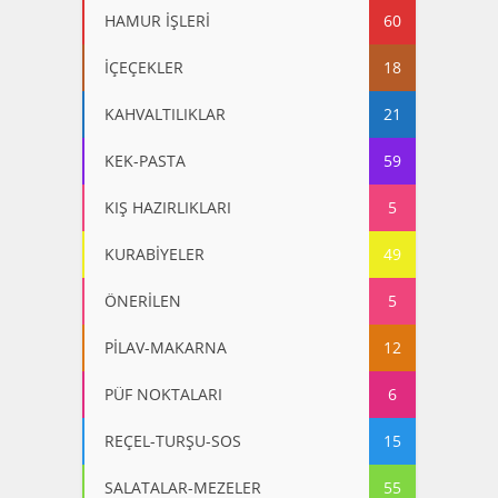
HAMUR İŞLERİ
60
İÇEÇEKLER
18
KAHVALTILIKLAR
21
KEK-PASTA
59
KIŞ HAZIRLIKLARI
5
KURABİYELER
49
ÖNERİLEN
5
PİLAV-MAKARNA
12
PÜF NOKTALARI
6
REÇEL-TURŞU-SOS
15
SALATALAR-MEZELER
55