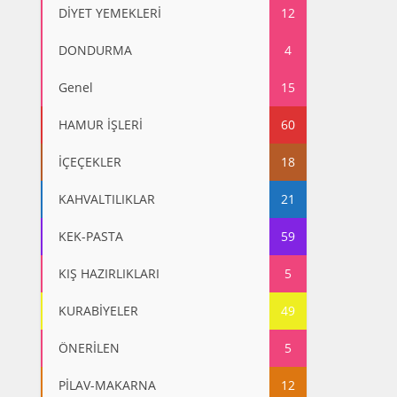
DİYET YEMEKLERİ
12
DONDURMA
4
Genel
15
HAMUR İŞLERİ
60
İÇEÇEKLER
18
KAHVALTILIKLAR
21
KEK-PASTA
59
KIŞ HAZIRLIKLARI
5
KURABİYELER
49
ÖNERİLEN
5
PİLAV-MAKARNA
12