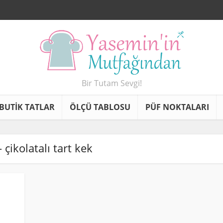
Bir Tutam Sevgi!
BUTİK TATLAR
ÖLÇÜ TABLOSU
PÜF NOKTALARI
- çikolatalı tart kek