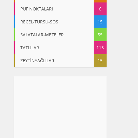
PÜF NOKTALARI
6
REÇEL-TURŞU-SOS
15
SALATALAR-MEZELER
55
TATLILAR
113
ZEYTİNYAĞLILAR
15