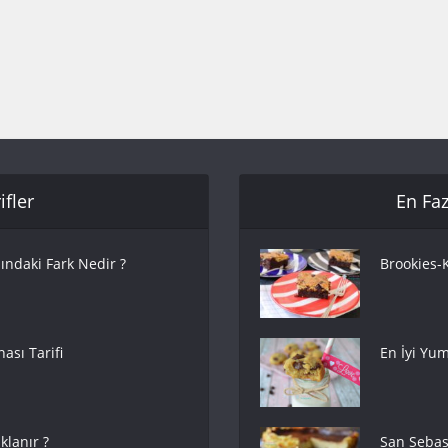
fler
En Faz
ındaki Fark Nedir ?
Brookies-K
ası Tarifi
En İyi Yum
lanır ?
San Sebas